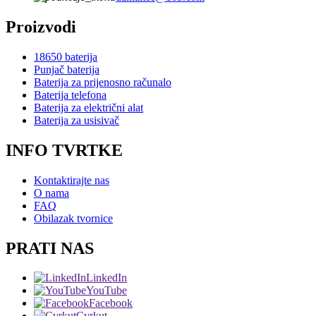
Proizvodi
18650 baterija
Punjač baterija
Baterija za prijenosno računalo
Baterija telefona
Baterija za električni alat
Baterija za usisivač
INFO TVRTKE
Kontaktirajte nas
O nama
FAQ
Obilazak tvornice
PRATI NAS
LinkedIn
YouTube
Facebook
Cvrkut