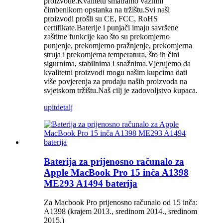
proizvode.Kvalitetu smatramo važnim
čimbenikom opstanka na tržištu.Svi naši
proizvodi prošli su CE, FCC, RoHS
certifikate.Baterije i punjači imaju savršene
zaštitne funkcije kao što su prekomjerno
punjenje, prekomjerno pražnjenje, prekomjerna
struja i prekomjerna temperatura, što ih čini
sigurnima, stabilnima i snažnima.Vjerujemo da
kvalitetni proizvodi mogu našim kupcima dati
više povjerenja za prodaju naših proizvoda na
svjetskom tržištu.Naš cilj je zadovoljstvo kupaca.
upit
detalj
Baterija za prijenosno računalo za
Apple MacBook Pro 15 inča A1398
ME293 A1494 baterija
Za Macbook Pro prijenosno računalo od 15 inča:
A1398 (krajem 2013., sredinom 2014., sredinom
2015.)