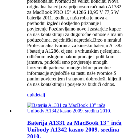
profesionalnu tvornicu za veliku količinu Nova
originalna baterija za prijenosno računalo A1382
za MacBook PRO 15″ A1286 10,95 V 77,5 W
baterija 2011. godina, naša roba je nova a
prethodni izgledi dosljedno priznanje i
povjerenje.Pozdravljamo nove i zastarjele kupce
da nas kontaktiraju za dugoročne odnose s malim
poduzećima, zajednički napredak.Brzo u mraku!
Profesionalna tvornica za kinesku bateriju A1382
i bateriju A1286, cijena, s vrhunskim rješenjima,
odličnom uslugom nakon prodaje i politikom
jamstva, pridobili smo povjerenje mnogih
inozemnih partnera, mnoge dobre povratne
informacije svjedočile su rastu naše tvornice.S
punim povjerenjem i snagom, dobrodošli klijenti
da nas kontaktiraju i posjete za budući odnos.
upit
detalj
Baterija A1331 za MacBook 13″ inča
Unibody A1342 kasno 2009. sredina
2010.