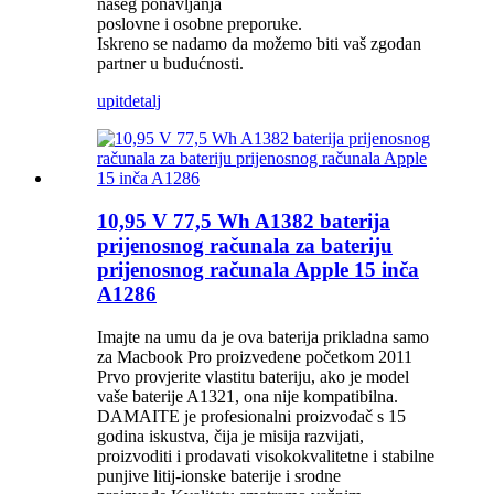
našeg ponavljanja
poslovne i osobne preporuke.
Iskreno se nadamo da možemo biti vaš zgodan
partner u budućnosti.
upit
detalj
10,95 V 77,5 Wh A1382 baterija
prijenosnog računala za bateriju
prijenosnog računala Apple 15 inča
A1286
Imajte na umu da je ova baterija prikladna samo
za Macbook Pro proizvedene početkom 2011
Prvo provjerite vlastitu bateriju, ako je model
vaše baterije A1321, ona nije kompatibilna.
DAMAITE je profesionalni proizvođač s 15
godina iskustva, čija je misija razvijati,
proizvoditi i prodavati visokokvalitetne i stabilne
punjive litij-ionske baterije i srodne