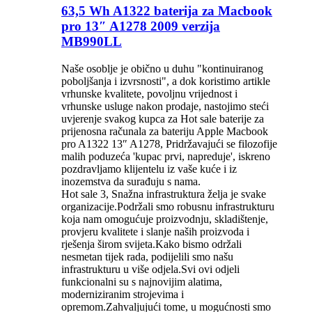
63,5 Wh A1322 baterija za Macbook
pro 13″ A1278 2009 verzija
MB990LL
Naše osoblje je obično u duhu "kontinuiranog
poboljšanja i izvrsnosti", a dok koristimo artikle
vrhunske kvalitete, povoljnu vrijednost i
vrhunske usluge nakon prodaje, nastojimo steći
uvjerenje svakog kupca za Hot sale baterije za
prijenosna računala za bateriju Apple Macbook
pro A1322 13″ A1278, Pridržavajući se filozofije
malih poduzeća 'kupac prvi, napreduje', iskreno
pozdravljamo klijentelu iz vaše kuće i iz
inozemstva da surađuju s nama.
Hot sale 3, Snažna infrastruktura želja je svake
organizacije.Podržali smo robusnu infrastrukturu
koja nam omogućuje proizvodnju, skladištenje,
provjeru kvalitete i slanje naših proizvoda i
rješenja širom svijeta.Kako bismo održali
nesmetan tijek rada, podijelili smo našu
infrastrukturu u više odjela.Svi ovi odjeli
funkcionalni su s najnovijim alatima,
moderniziranim strojevima i
opremom.Zahvaljujući tome, u mogućnosti smo