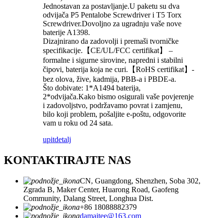
Jednostavan za postavljanje.U paketu su dva
odvijača P5 Pentalobe Screwdriver i T5 Torx
Screwdriver.Dovoljno za ugradnju vaše nove
baterije A1398.
Dizajnirano da zadovolji i premaši tvorničke
specifikacije.【CE/UL/FCC certifikat】 –
formalne i sigurne sirovine, napredni i stabilni
čipovi, baterija koja ne curi.【RoHS certifikat】-
bez olova, žive, kadmija, PBB-a i PBDE-a.
Što dobivate: 1*A1494 baterija,
2*odvijača.Kako bismo osigurali vaše povjerenje
i zadovoljstvo, podržavamo povrat i zamjenu,
bilo koji problem, pošaljite e-poštu, odgovorite
vam u roku od 24 sata.
upit
detalj
KONTAKTIRAJTE NAS
CN, Guangdong, Shenzhen, Soba 302,
Zgrada B, Maker Center, Huarong Road, Gaofeng
Community, Dalang Street, Longhua Dist.
+86 18088882379
damaitee@163.com