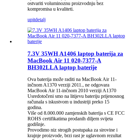
ostvariti voluminoznu proizvodnju bez
kompromisa u kvaliteti.
upit
detalj
7.3V 35WH A1406 laptop baterija za
MacBook Air 11 020-7377-A
BH302LLA laptop baterije
Ova baterija može raditi na MacBook Air 11-
inčnom A1370 verziji 2011., ne odgovara
MacBook Air 11-inčnom 2010 verziji A1370
Usredotočeni smo na litijevu bateriju prijenosnog
računala s iskustvom u industriji preko 15
godina.
Više od 8.000.000 zamjenskih baterija s CE FCC
ROHS certifikatima prodanih diljem svijeta
godišnje.
Provodimo niz strogih postupaka za sirovine i
krajnje proizvode, brzi rast je uglavnom rezultat