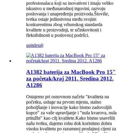
profesionalaca koji su inovativni i imaju veliko
iskustvo u međunarodnoj trgovini, razvoju
poslovanja i unapređenju proizvoda.Štoviše,
tvrtka ostaje jedinstvena među svojim
konkurentima zbog vrhunskog standarda
kvalitete u proizvodnji, te učinkovitosti i
fleksibilnosti u poslovnoj podršci.
upit
detalj
A1382 baterija za MacBook Pro 15"
za početak/kraj 2011. Sredina 2012.
A1286
Ostajemo pri osnovnom načelu "kvaliteta na
početku, usluge na prvom mjestu, stalno
poboljšanje i inovacije kako bismo zadovoljili
kupce" za vaše upravljanje i "nula kvarova, nula
pritužbi" kao cilj kvalitete.Kako bismo usavršili
našu tvrtku, dajemo robu dok koristimo dobru
visoku kvalitetu po razumnoj prodajnoj cijeni za