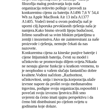
filozofija malog poslovanja koju naša
organizacija redovito poštuje i provodi za
konkurentnu cijenu za bateriju A1496 7,6 V 54,4
Wh za Apple MacBook Air 13 inča A1377
A1405. Vodeći trend u ovom području naš je
uporni cilj.Isporuka prvoklasnih rješenja naša je
namjera.Kako bismo stvorili lijepu budućnost,
želimo surađivati ​​sa svim bliskim prijateljima u
zemlji i inozemstvu.Ako ste zainteresirani za naše
proizvode i rješenja, nemojte čekati da nas
nazovete.
Konkurentna cijena za kineske punjive baterije i
cijene litijumskih baterija, čvrsti su model i
učinkovito se promoviraju diljem svijeta.Nikada
ne nestaju glavne funkcije u kratkom vremenu, to
je neophodno u vašem slučaju fantastično dobre
kvalitete.Vođeni načelom „Razboritost,
učinkovitost, unija i inovacija.korporacija.ulaže
izvrsne napore da proširi svoju međunarodnu
trgovinu, podigne svoju organizaciju.osposobiti i
povećati svoju izvoznu ljestvicu.Bili smo
uvjereni da ćemo imati sjajnu perspektivu i da
ćemo biti distribuirani po cijelom svijetu u
godinama koje dolaze.