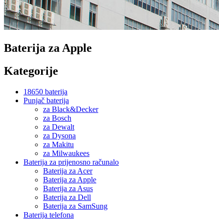
Baterija za Apple
Kategorije
18650 baterija
Punjač baterija
za Black&Decker
za Bosch
za Dewalt
za Dysona
za Makitu
za Milwaukees
Baterija za prijenosno računalo
Baterija za Acer
Baterija za Apple
Baterija za Asus
Baterija za Dell
Baterija za SamSung
Baterija telefona