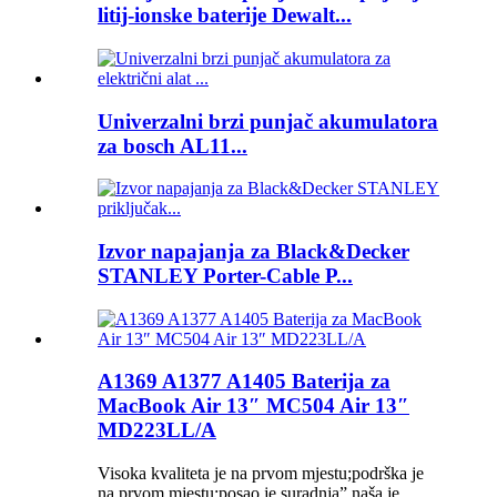
litij-ionske baterije Dewalt...
Univerzalni brzi punjač akumulatora
za bosch AL11...
Izvor napajanja za Black&Decker
STANLEY Porter-Cable P...
A1369 A1377 A1405 Baterija za
MacBook Air 13″ MC504 Air 13″
MD223LL/A
Visoka kvaliteta je na prvom mjestu;podrška je
na prvom mjestu;posao je suradnja” naša je