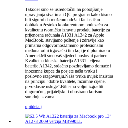
Također smo se usredotočili na poboljšanje
upravljanja stvarima i QC programa kako bismo
bili sigurni da možemo održati fantastičan
dobitak u žestoko konkurentnom poduzeću za
kvalitetnu tvorničku izravnu prodaju baterije za
prijenosna računala A1331 A1342 za Apple
MacBook, stavljamo poštenje i zdravlje kao
primarna odgovornost.Imamo profesionalni
međunarodni trgovački tim koji je diplomirao u
Americi.Mi smo vaš sljedeći poslovni partner.
Kvalitetna kineska baterija A1331 i cijena
baterije A1342, srdačno pozdravljamo domaće i
inozemne kupce da posjete našu tvrtku i
poslovno razgovaraju.Naša tvrtka uvijek inzistira
na principu "dobre kvalitete, razumne cijene,
prvoklasne usluge".Bili smo voljni izgraditi
dugoročnu, prijateljsku i obostrano korisnu
suradnju s vama.
upit
detalj