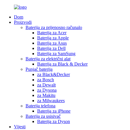
Dom
Proizvodi
Baterija za prijenosno računalo
Baterija za Acer
Baterija za Apple
Baterija za Asus
Baterija za Dell
Baterija za SamSung
Baterija za električni alat
Baterija za Black & Decker
Punjač baterija
za Black&Decker
za Bosch
za Dewalt
za Dysona
za Makitu
za Milwaukees
Baterija telefona
Baterija za iPhone
Baterija za usisivač
Baterija za Dyson
Vijesti