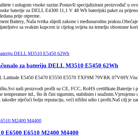
ete i uslugom visoke razine.Postavši specijalizirani proizvođač u ovom
onske baterije za DELL E4300 11,1 V 48 Wh baterijski paket za prijenos
ledana prije otpreme.
ment Battery, Naša tvrtka slijedi zakone i međunarodnu praksu.Obećaje
ijateljstvo sa svakim kupcem iz cijelog svijeta na temelju obostrane kor
računalo za bateriju DELL M3510 E5450 62Wh
titude E5450 E5470 E5550 E5570 TXF9M 79VRK 07V69Y.Visokokvalitet
štu.Svi naši proizvodi prošli su CE, FCC, RoHS certifikate.Baterije i 
 temperature itd., što ih čini sigurnim, stabilnim i snažnim.Vjerujemo
također stječući bolju reputaciju, veći tržišni udio i profit.Naš cilj je 
E6410 E6500 E6510 M2400 M4400