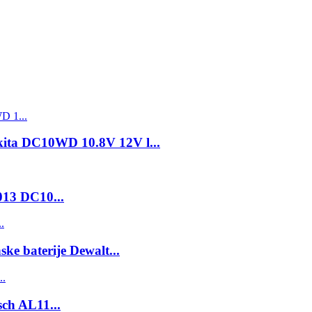
akita DC10WD 10.8V 12V l...
013 DC10...
ske baterije Dewalt...
sch AL11...