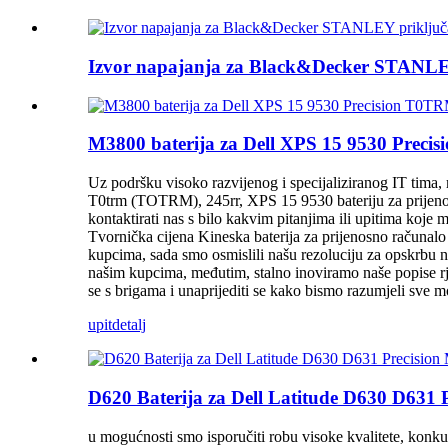
Izvor napajanja za Black&Decker STANLEY
M3800 baterija za Dell XPS 15 9530 P
Uz podršku visoko razvijenog i specijaliziranog IT tima
T0trm (TOTRM), 245rr, XPS 15 9530 bateriju za prijenosna 
kontaktirati nas s bilo kakvim pitanjima ili upitima koje 
Tvornička cijena Kineska baterija za prijenosno računalo 
kupcima, sada smo osmislili našu rezoluciju za opskrbu n
našim kupcima, međutim, stalno inoviramo naše popise rje
se s brigama i unaprijediti se kako bismo razumjeli sve 
upit
detalj
D620 Baterija za Dell Latitude D630 D63
u mogućnosti smo isporučiti robu visoke kvalitete, konk