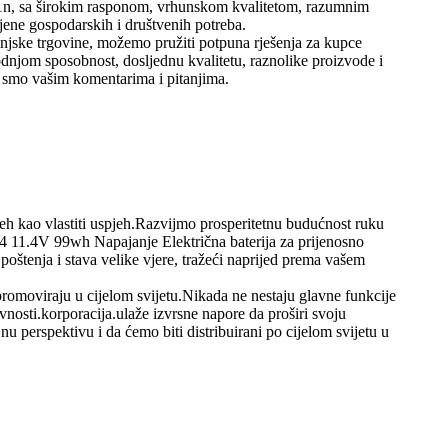
1n, sa širokim rasponom, vrhunskom kvalitetom, razumnim
jene gospodarskih i društvenih potreba.
anjske trgovine, možemo pružiti potpuna rješenja za kupce
njom sposobnost, dosljednu kvalitetu, raznolike proizvode i
šli smo vašim komentarima i pitanjima.
jeh kao vlastiti uspjeh.Razvijmo prosperitetnu budućnost ruku
11.4V 99wh Napajanje Električna baterija za prijenosno
poštenja i stava velike vjere, tražeći naprijed prema vašem
romoviraju u cijelom svijetu.Nikada ne nestaju glavne funkcije
ivnosti.korporacija.ulaže izvrsne napore da proširi svoju
 perspektivu i da ćemo biti distribuirani po cijelom svijetu u