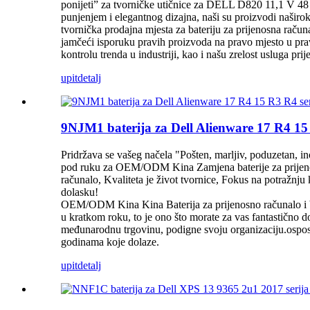
ponijeti” za tvorničke utičnice za DELL D820 11,1 V 4
punjenjem i elegantnog dizajna, naši su proizvodi naširok
tvornička prodajna mjesta za bateriju za prijenosna raču
jamčeći isporuku pravih proizvoda na pravo mjesto u pra
kontrolu trenda u industriji, kao i našu zrelost usluga pr
upit
detalj
9NJM1 baterija za Dell Alienware 17 R4 1
Pridržava se vašeg načela "Pošten, marljiv, poduzetan, i
pod ruku za OEM/ODM Kina Zamjena baterije za prijeno
računalo, Kvaliteta je život tvornice, Fokus na potražnju 
dolasku!
OEM/ODM Kina Kina Baterija za prijenosno računalo i bat
u kratkom roku, to je ono što morate za vas fantastično do
međunarodnu trgovinu, podigne svoju organizaciju.osposobi
godinama koje dolaze.
upit
detalj