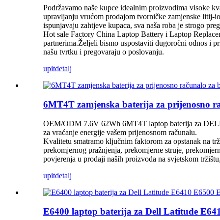
Podržavamo naše kupce idealnim proizvodima visoke kvalit
upravljanju vrućom prodajom tvorničke zamjenske litij-i
ispunjavaju zahtjeve kupaca, sva naša roba je strogo preg
Hot sale Factory China Laptop Battery i Laptop Replace
partnerima.Željeli bismo uspostaviti dugoročni odnos i pr
našu tvrtku i pregovaraju o poslovanju.
upit
detalj
6MT4T zamjenska baterija za prijenosno 
OEM/ODM 7.6V 62Wh 6MT4T laptop baterija za DELL La
za vraćanje energije vašem prijenosnom računalu.
Kvalitetu smatramo ključnim faktorom za opstanak na trži
prekomjernog pražnjenja, prekomjerne struje, prekomjerne
povjerenja u prodaji naših proizvoda na svjetskom tržištu, 
upit
detalj
E6400 laptop baterija za Dell Latitude 