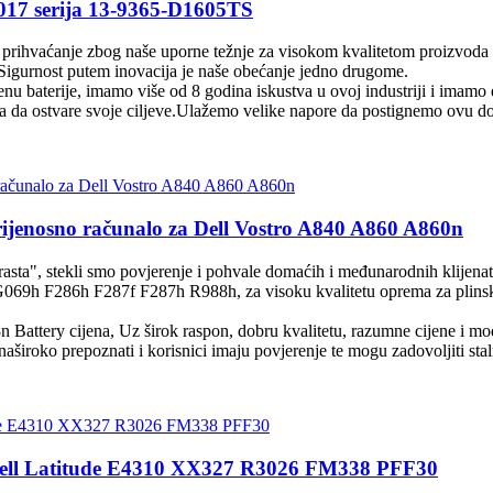
017 serija 13-9365-D1605TS
 prihvaćanje zbog naše uporne težnje za visokom kvalitetom proizvoda il
rnost putem inovacija je naše obećanje jedno drugome.
cijenu baterije, imamo više od 8 godina iskustva u ovoj industriji i imam
ma da ostvare svoje ciljeve.Ulažemo velike napore da postignemo ovu dob
jenosno računalo za Dell Vostro A840 A860 A860n
i rasta", stekli smo povjerenje i pohvale domaćih i međunarodnih klijena
h F286h F287f F287h R988h, za visoku kvalitetu oprema za plinsko z
Battery cijena, Uz širok raspon, dobru kvalitetu, razumne cijene i mode
i naširoko prepoznati i korisnici imaju povjerenje te mogu zadovoljiti st
a Dell Latitude E4310 XX327 R3026 FM338 PFF30