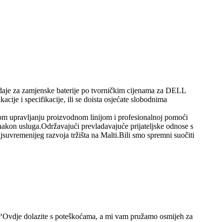
rodaje za zamjenske baterije po tvorničkim cijenama za DELL
ije i specifikacije, ili se doista osjećate slobodnima
etnom upravljanju proizvodnom linijom i profesionalnoj pomoći
 nakon usluga.Održavajući prevladavajuće prijateljske odnose s
suvremenijeg razvoja tržišta na Malti.Bili smo spremni suočiti
je “Ovdje dolazite s poteškoćama, a mi vam pružamo osmijeh za