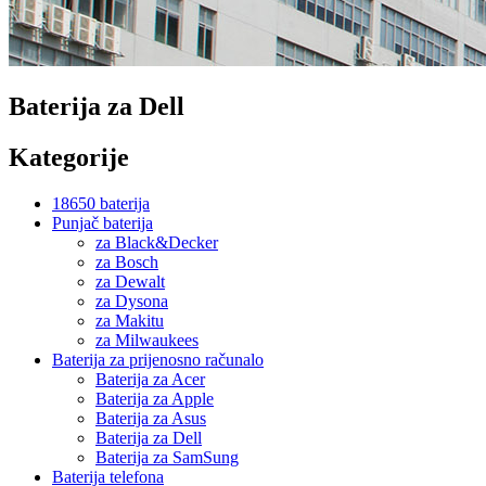
Baterija za Dell
Kategorije
18650 baterija
Punjač baterija
za Black&Decker
za Bosch
za Dewalt
za Dysona
za Makitu
za Milwaukees
Baterija za prijenosno računalo
Baterija za Acer
Baterija za Apple
Baterija za Asus
Baterija za Dell
Baterija za SamSung
Baterija telefona