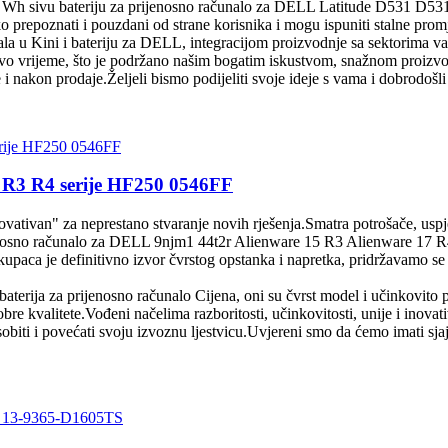
8 Wh sivu bateriju za prijenosno računalo za DELL Latitude D531 D53
o prepoznati i pouzdani od strane korisnika i mogu ispuniti stalne prom
nala u Kini i bateriju za DELL, integracijom proizvodnje sa sektorima v
vo vrijeme, što je podržano našim bogatim iskustvom, snažnom proizvod
ije i nakon prodaje.Željeli bismo podijeliti svoje ideje s vama i dobrodo
5 R3 R4 serije HF250 0546FF
novativan" za neprestano stvaranje novih rješenja.Smatra potrošače, usp
sno računalo za DELL 9njm1 44t2r Alienware 15 R3 Alienware 17 R4 
kupaca je definitivno izvor čvrstog opstanka i napretka, pridržavamo se 
erija za prijenosno računalo Cijena, oni su čvrst model i učinkovito p
bre kvalitete.Vođeni načelima razboritosti, učinkovitosti, unije i inovat
ti i povećati svoju izvoznu ljestvicu.Uvjereni smo da ćemo imati sjajnu