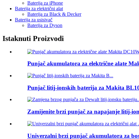
Baterija za iPhone
Baterija za električni alat
Baterija za Black & Decker
Baterija za usisivač
Baterija za Dyson
Istaknuti Proizvodi
Punjač akumulatora za električne alate M
Punjač litij-ionskih baterija za Makita BL1
Zamijenite brzi punjač za napajanje litij-ion
Univerzalni brzi punjač akumulatora za bo