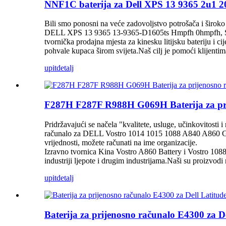
NNF1C baterija za Dell XPS 13 9365 2u1 2
Bili smo ponosni na veće zadovoljstvo potrošača i široko
DELL XPS 13 9365 13-9365-D1605ts Hmpfh 0hmpfh, Sigu
tvornička prodajna mjesta za kinesku litijsku bateriju i 
pohvale kupaca širom svijeta.Naš cilj je pomoći klijenti
upit
detalj
F287H F287F R988H G069H Baterija za pri
Pridržavajući se načela "kvalitete, usluge, učinkovitosti 
računalo za DELL Vostro 1014 1015 1088 A840 A860 G069
vrijednosti, možete računati na ime organizacije.
Izravno tvornica Kina Vostro A860 Battery i Vostro 1088n 
industriji ljepote i drugim industrijama.Naši su proizvod
upit
detalj
Baterija za prijenosno računalo E4300 z