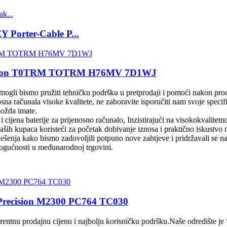
 Porter-Cable P...
recision T0TRM TOTRM H76MV 7D1WJ
, mogli bismo pružiti tehničku podršku u pretprodaji i pomoći nakon p
računala visoke kvalitete, ne zaboravite isporučiti nam svoje specifikac
možda imate.
i cijena baterije za prijenosno računalo, Inzistirajući na visokokvalit
aših kupaca koristeći za početak dobivanje iznosa i praktično iskustvo
šenja kako bismo zadovoljili potpuno nove zahtjeve i pridržavali se naj
mogućnosti u međunarodnoj trgovini.
1 Precision M2300 PC764 TC030
urentnu prodajnu cijenu i najbolju korisničku podršku.Naše odredište 