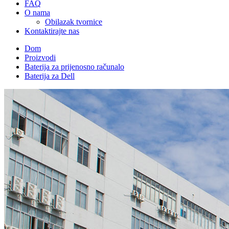
FAQ
O nama
Obilazak tvornice
Kontaktirajte nas
Dom
Proizvodi
Baterija za prijenosno računalo
Baterija za Dell