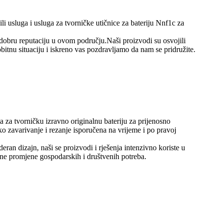
i usluga i usluga za tvorničke utičnice za bateriju Nnf1c za
o dobru reputaciju u ovom području.Naši proizvodi su osvojili
itnu situaciju i iskreno vas pozdravljamo da nam se pridružite.
ta za tvorničku izravno originalnu bateriju za prijenosno
avarivanje i rezanje isporučena na vrijeme i po pravoj
ran dizajn, naši se proizvodi i rješenja intenzivno koriste u
alne promjene gospodarskih i društvenih potreba.