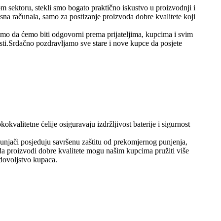
 sektoru, stekli smo bogato praktično iskustvo u proizvodnji i
na računala, samo za postizanje proizvoda dobre kvalitete koji
mo da ćemo biti odgovorni prema prijateljima, kupcima i svim
isti.Srdačno pozdravljamo sve stare i nove kupce da posjete
ne ćelije osiguravaju izdržljivost baterije i sigurnost
punjači posjeduju savršenu zaštitu od prekomjernog punjenja,
 da proizvodi dobre kvalitete mogu našim kupcima pružiti više
zadovoljstvo kupaca.