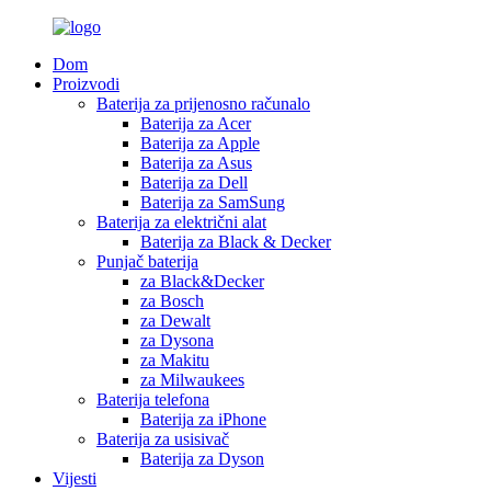
Dom
Proizvodi
Baterija za prijenosno računalo
Baterija za Acer
Baterija za Apple
Baterija za Asus
Baterija za Dell
Baterija za SamSung
Baterija za električni alat
Baterija za Black & Decker
Punjač baterija
za Black&Decker
za Bosch
za Dewalt
za Dysona
za Makitu
za Milwaukees
Baterija telefona
Baterija za iPhone
Baterija za usisivač
Baterija za Dyson
Vijesti