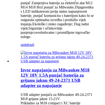
punjač Zamjenjiva baterija za električni alat M12
M14 M18 Brzi punjač za Milwauke.Dijagnostika
s LED indikatorom javlja status napunjenosti
baterije, punjač komunicira s baterijom kako bi se
osigurala optimalna izvedba i produžio vijek
trajanja.Ekološki i nisko zagađenje; Dug radni
vijek;Sigurnije i učinkovitije
punjenje;sveobuhvatne i promišljene trgovačke
usluge.
upit
detalj
Izvor napajanja za Milwaukee M18
12V 18V 1.5A punjač baterija za
grijanu jaknu 49-24-2371 USB
adapter za napajanje
USB adapter punjača za Milwaukee 49-24-2371
M18 grijane jakne 15-21V
Prikladno za M18 compact i XC baterije