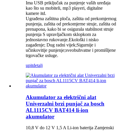
Ima USB priključak za punjenje vaših uređaja
kao što su mobiteli, mp3 playeri, digitalne
kamere itd.
Ugrađena zaštitna ploča, zaštita od prekomjernog
punjenja, zaštita od prekomjerne struje, zaštita od
prenapona, kako bi se osigurala stabilnost struje
punjenja S upravljačkom sklopkom za
jednostavno rukovanje.Ekološki i nisko
zagađenje; Dug radni vijek;Sigurnije i
učinkovitije punjenje;sveobuhvatne i promišljene
trgovačke usluge.
upit
detalj
Akumulator za električni alat
Univerzalni brzi punjač za bosch
AL1115CV BAT414 li-ion
akumulator
10,8 V do 12 V 1,5 A Li-ion baterija Zamjenski