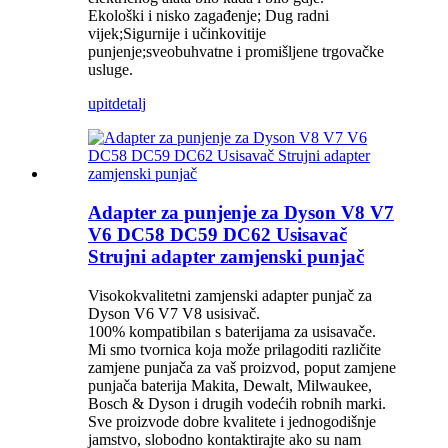
Ekološki i nisko zagađenje; Dug radni
vijek;Sigurnije i učinkovitije
punjenje;sveobuhvatne i promišljene trgovačke
usluge.
upit
detalj
Adapter za punjenje za Dyson V8 V7
V6 DC58 DC59 DC62 Usisavač
Strujni adapter zamjenski punjač
Visokokvalitetni zamjenski adapter punjač za
Dyson V6 V7 V8 usisivač.
100% kompatibilan s baterijama za usisavače.
Mi smo tvornica koja može prilagoditi različite
zamjene punjača za vaš proizvod, poput zamjene
punjača baterija Makita, Dewalt, Milwaukee,
Bosch & Dyson i drugih vodećih robnih marki.
Sve proizvode dobre kvalitete i jednogodišnje
jamstvo, slobodno kontaktirajte ako su nam