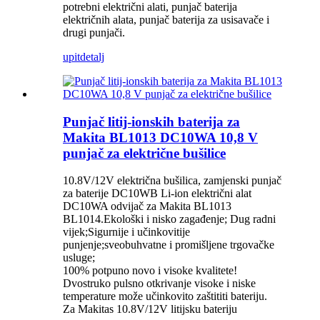
potrebni električni alati, punjač baterija
električnih alata, punjač baterija za usisavače i
drugi punjači.
upit
detalj
Punjač litij-ionskih baterija za
Makita BL1013 DC10WA 10,8 V
punjač za električne bušilice
10.8V/12V električna bušilica, zamjenski punjač
za baterije DC10WB Li-ion električni alat
DC10WA odvijač za Makita BL1013
BL1014.Ekološki i nisko zagađenje; Dug radni
vijek;Sigurnije i učinkovitije
punjenje;sveobuhvatne i promišljene trgovačke
usluge;
100% potpuno novo i visoke kvalitete!
Dvostruko pulsno otkrivanje visoke i niske
temperature može učinkovito zaštititi bateriju.
Za Makitas 10.8V/12V litijsku bateriju