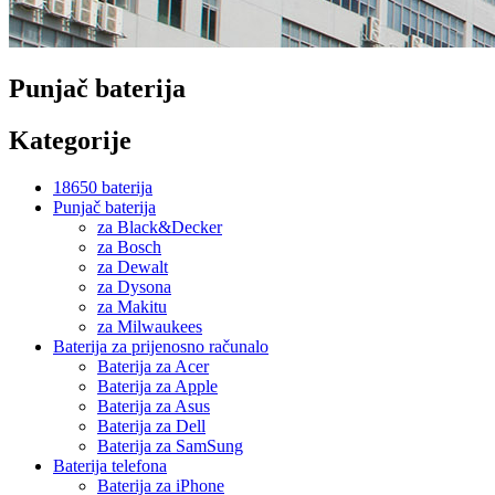
Punjač baterija
Kategorije
18650 baterija
Punjač baterija
za Black&Decker
za Bosch
za Dewalt
za Dysona
za Makitu
za Milwaukees
Baterija za prijenosno računalo
Baterija za Acer
Baterija za Apple
Baterija za Asus
Baterija za Dell
Baterija za SamSung
Baterija telefona
Baterija za iPhone