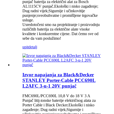
punjač baterija za električni alat za Bosch
AL1115CV punjač.Ekološki i nisko zagađenje;
Dug radni vijek;Sigurnije i učinkovitije
punjenje;sveobuhvatne i promišljene trgovačke
usluge.
Usredotočeni smo na projektiranje i proizvodnju
različitih baterija za električne alate visoke
kvalitete i konkurentne cijene. Dat ćemo sve od
sebe da vam poslužimo!
upit
detalj
Izvor napajanja za Black&Decker
STANLEY Porter-Cable PCC690L
L2AFC 3-u-1 20V punjač
FMC690L/PCC690L 10,8 V do 18 V 3 A
Punjač litij-ionske baterije električnog alata za
Porter Cable i Black Decker.Ekološki i nisko
zagađenje; Dug radni vijek;Sigurnije i