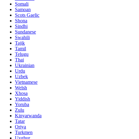
Somali
Samoan
Scots Gaelic
Shona
Sindhi
Sundanese
Swahili
Tajik
Tamil
Telugu
Thai
Ukrainian
Urdu
Uzbek
Vietnamese
Welsh
Xhosa
Yiddish
Yoruba
Zulu
Kinyarwanda
Tatar
Oriya
Turkmen
Uyghur