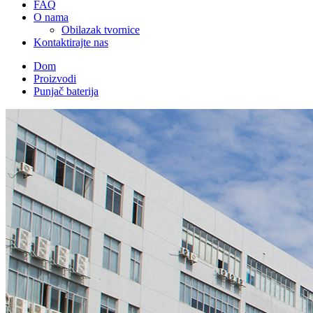
FAQ
O nama
Obilazak tvornice
Kontaktirajte nas
Dom
Proizvodi
Punjač baterija