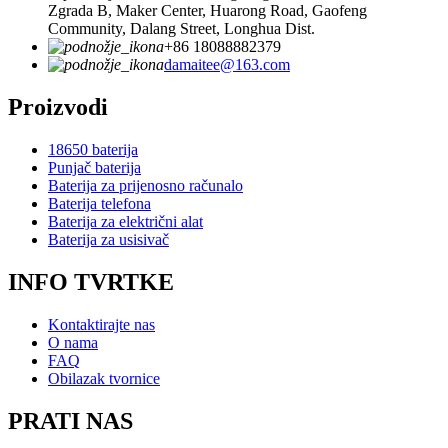
Zgrada B, Maker Center, Huarong Road, Gaofeng
Community, Dalang Street, Longhua Dist.
+86 18088882379
damaitee@163.com
Proizvodi
18650 baterija
Punjač baterija
Baterija za prijenosno računalo
Baterija telefona
Baterija za električni alat
Baterija za usisivač
INFO TVRTKE
Kontaktirajte nas
O nama
FAQ
Obilazak tvornice
PRATI NAS