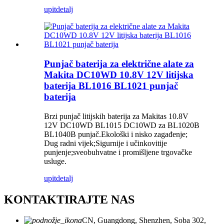
upit
detalj
Punjač baterija za električne alate za
Makita DC10WD 10.8V 12V litijska
baterija BL1016 BL1021 punjač
baterija
Brzi punjač litijskih baterija za Makitas 10.8V
12V DC10WD BL1015 DC10WD za BL1020B
BL1040B punjač.Ekološki i nisko zagađenje;
Dug radni vijek;Sigurnije i učinkovitije
punjenje;sveobuhvatne i promišljene trgovačke
usluge.
upit
detalj
KONTAKTIRAJTE NAS
CN, Guangdong, Shenzhen, Soba 302,