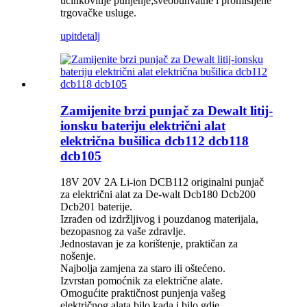
učinkovitije punjenje;sveobuhvatne i promišljene
trgovačke usluge.
upit
detalj
Zamijenite brzi punjač za Dewalt litij-
ionsku bateriju električni alat
električna bušilica dcb112 dcb118
dcb105
18V 20V 2A Li-ion DCB112 originalni punjač
za električni alat za De-walt Dcb180 Dcb200
Dcb201 baterije.
Izrađen od izdržljivog i pouzdanog materijala,
bezopasnog za vaše zdravlje.
Jednostavan je za korištenje, praktičan za
nošenje.
Najbolja zamjena za staro ili oštećeno.
Izvrstan pomoćnik za električne alate.
Omogućite praktičnost punjenja vašeg
električnog alata bilo kada i bilo gdje.