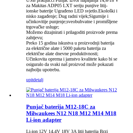
USB priključci Punjač Izvor napajanja 14,4-18 V
za Makitas ADP05 LXT seriju punjive litij-
ionske baterije Ugrađeno LED svjetlo.Ekološki i
nisko zagađenje; Dug radni vijek;Sigurnije i
učinkovitije punjenje;sveobuhvatne i promišljene
trgovačke usluge;
Možemo dizajnirati i prilagoditi proizvode prema
zahtjevu;
Preko 15 godina iskustva u proizvodnji baterija
za električne alate i 5000 paketa baterija za
električne alate dnevne produktivnosti;
Učinkovita oprema i jamstvo kvalitete kako bi se
osiguralo da svaki naš proizvod može pokazati
najbolju upotrebu.
upit
detalj
Punjač baterija M12-18C za
Milwaukees N12 N18 M12 M14 M18
Li-ion adapter
Li-ion 12V 14.4V 18V 3A litij baterija Brzi