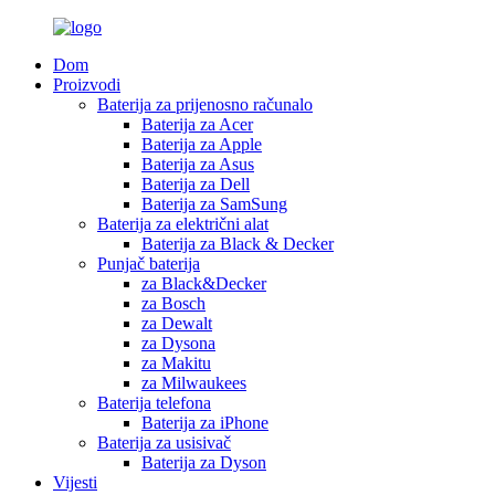
Dom
Proizvodi
Baterija za prijenosno računalo
Baterija za Acer
Baterija za Apple
Baterija za Asus
Baterija za Dell
Baterija za SamSung
Baterija za električni alat
Baterija za Black & Decker
Punjač baterija
za Black&Decker
za Bosch
za Dewalt
za Dysona
za Makitu
za Milwaukees
Baterija telefona
Baterija za iPhone
Baterija za usisivač
Baterija za Dyson
Vijesti