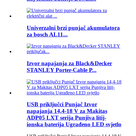
Univerzalni brzi punjač akumulatora
za bosch AL11...
Izvor napajanja za Black&Decker
STANLEY Porter-Cable P...
USB priključci Punjač Izvor
napajanja 14,4-18 V za Makitas
ADP05 LXT serija Punjiva litij-
ionska baterija Ugrađeno LED svjetlo