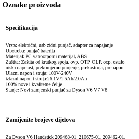
Oznake proizvoda
Specifikacija
Vrsta: električni, usb zidni punjač, ​​adapter za napajanje
Upotreba: punjač baterija
Materijal: PC vatrootporni materijal, ABS
Zaštita: Zaštita od kratkog spoja, ovp, OTP, OLP, ocp, ostalo,
niska napetost, prekomjerno punjenje, prekostruja, prenapon
Ulazni napon i struja: 100V-240V
izlazni napon i struja:26.1V/1.5Ah/2.0Ah
100% nove i kvalitetne ćelije
Stanje: Novi zamjenski punjač za Dyson V6 V7 V8
Zamijenite brojeve dijelova
Za Dyson V6 Handstick 209468-01, 210675-01, 209462-01,