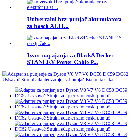
Univerzalni brzi punjač akumulatora
za bosch AL11...
Izvor napajanja za Black&Decker
STANLEY Porter-Cable P...