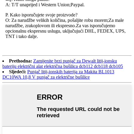
A: T/T unaprijed i Western Union;Paypal.
P. Kako isporučujete svoje proizvode?
O: Za narudžbe velikih količina, pošaljite robu morem;Za male
narudžbe, zrakoplovom ili ekspresno.Za vas isporučujemo
opcionalnu ekspresnu uslugu, uključujući DHL, FEDEX, UPS,
TNT i tako dalje.
Prethodna:
Zamijenite brzi punjač za Dewalt litij-ionsku
bateriju električni alat električna bušilica dcb112 dcb118 dcb105
Sljedeći:
Punjač litij-ionskih baterija za Makita BL1013
DC10WA 10,8 V punjač za električne bušilice