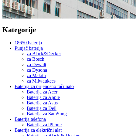
Kategorije
18650 baterija
Punjač baterija
za Black&Decker
za Bosch
za Dewalt
za Dysona
za Makitu
za Milwaukees
Baterija za prijenosno računalo
Baterija za Acer
Baterija za Apple
Baterija za Asus
Baterija za Dell
Baterija za SamSung
Baterija telefona
Baterija za iPhone
Baterija za električni alat
Baterija za Black & Decker