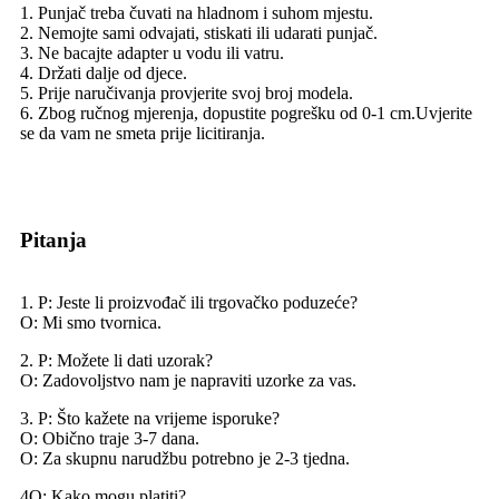
1. Punjač treba čuvati na hladnom i suhom mjestu.
2. Nemojte sami odvajati, stiskati ili udarati punjač.
3. Ne bacajte adapter u vodu ili vatru.
4. Držati dalje od djece.
5. Prije naručivanja provjerite svoj broj modela.
6. Zbog ručnog mjerenja, dopustite pogrešku od 0-1 cm.Uvjerite
se da vam ne smeta prije licitiranja.
Pitanja
1. P: Jeste li proizvođač ili trgovačko poduzeće?
O: Mi smo tvornica.
2. P: Možete li dati uzorak?
O: Zadovoljstvo nam je napraviti uzorke za vas.
3. P: Što kažete na vrijeme isporuke?
O: Obično traje 3-7 dana.
O: Za skupnu narudžbu potrebno je 2-3 tjedna.
4Q: Kako mogu platiti?