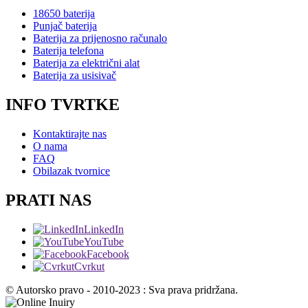
18650 baterija
Punjač baterija
Baterija za prijenosno računalo
Baterija telefona
Baterija za električni alat
Baterija za usisivač
INFO TVRTKE
Kontaktirajte nas
O nama
FAQ
Obilazak tvornice
PRATI NAS
LinkedIn
YouTube
Facebook
Cvrkut
© Autorsko pravo - 2010-2023 : Sva prava pridržana.