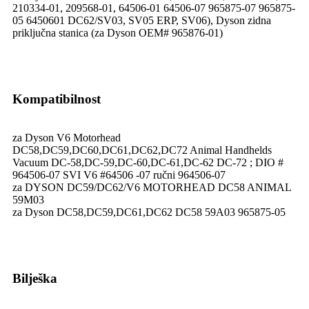
210334-01, 209568-01, 64506-01 64506-07 965875-07 965875-
05 6450601 DC62/SV03, SV05 ERP, SV06), Dyson zidna
priključna stanica (za Dyson OEM# 965876-01)
Kompatibilnost
za Dyson V6 Motorhead
DC58,DC59,DC60,DC61,DC62,DC72 Animal Handhelds
Vacuum DC-58,DC-59,DC-60,DC-61,DC-62 DC-72 ; DIO #
964506-07 SVI V6 #64506 -07 ručni 964506-07
za DYSON DC59/DC62/V6 MOTORHEAD DC58 ANIMAL
59M03
za Dyson DC58,DC59,DC61,DC62 DC58 59A03 965875-05
Bilješka