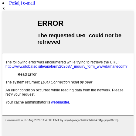
Pošalji e-mail
x