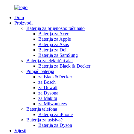
Dom
Proizvodi
Baterija za prijenosno računalo
Baterija za Acer
Baterija za Apple
Baterija za Asus
Baterija za Dell
Baterija za SamSung
Baterija za električni alat
Baterija za Black & Decker
Punjač baterija
za Black&Decker
za Bosch
za Dewalt
za Dysona
za Makitu
za Milwaukees
Baterija telefona
Baterija za iPhone
Baterija za usisivač
Baterija za Dyson
Vijesti