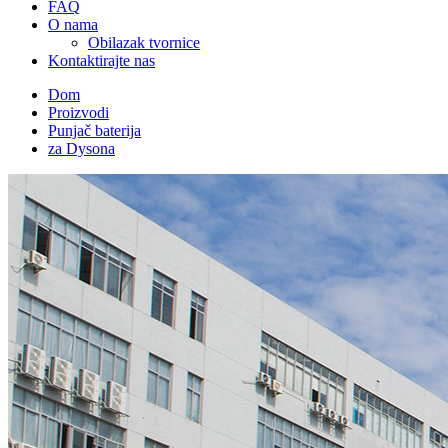
FAQ
O nama
Obilazak tvornice
Kontaktirajte nas
Dom
Proizvodi
Punjač baterija
za Dysona