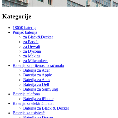
Kategorije
18650 baterija
Punjač baterija
za Black&Decker
za Bosch
za Dewalt
za Dysona
za Makitu
za Milwaukees
Baterija za prijenosno računalo
Baterija za Acer
Baterija za Apple
Baterija za Asus
Baterija za Dell
Baterija za SamSung
Baterija telefona
Baterija za iPhone
Baterija za električni alat
Baterija za Black & Decker
Baterija za usisivač
Baterija za Dyson