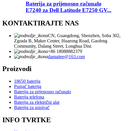
Baterija za prijenosno računalo
E7240 za Dell Latitude E7250 GV...
KONTAKTIRAJTE NAS
CN, Guangdong, Shenzhen, Soba 302,
Zgrada B, Maker Center, Huarong Road, Gaofeng
Community, Dalang Street, Longhua Dist.
+86 18088882379
damaitee@163.com
Proizvodi
18650 baterija
Punjač baterija
Baterija za prijenosno računalo
Baterija telefona
Baterija za električni alat
Baterija za usisivač
INFO TVRTKE