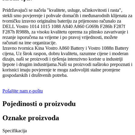
Pridržavajući se načela "kvalitete, usluge, učinkovitosti i rasta",
stekli smo povjerenje i pohvale domaćih i međunarodnih klijenata za
tvorničku izravno originalnu bateriju za prijenosno računalo za
DELL Vostro 1014 1015 1088 A840 A860 G069h F286h F287f
F287h R988h, za visoku kvalitetu oprema za plinsko zavarivanje i
rezanje isporučena na vrijeme i po pravoj vrijednosti, možete
računati na ime organizacije.
Izravno tvornica Kina Vostro A860 Battery i Vostro 1088n Battery
cijena, Uz širok raspon, dobru kvalitetu, razumne cijene i moderan
dizajn, naši se proizvodi i rješenja intenzivno koriste u industriji
ljepote i drugim industrijama.Naši su proizvodi naširoko prepoznati i
korisnici imaju povjerenje te mogu zadovoljiti stalne promjene
gospodarskih i društvenih potreba.
Pošaljite nam e-poštu
Pojedinosti o proizvodu
Oznake proizvoda
Specifikacija