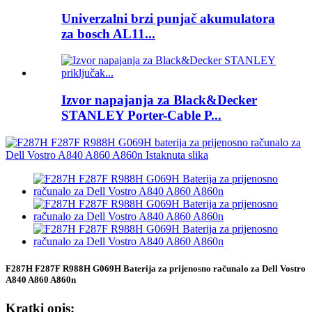
Univerzalni brzi punjač akumulatora
za bosch AL11...
Izvor napajanja za Black&Decker
STANLEY Porter-Cable P...
F287H F287F R988H G069H Baterija za prijenosno računalo za Dell Vostro
A840 A860 A860n
Kratki opis: