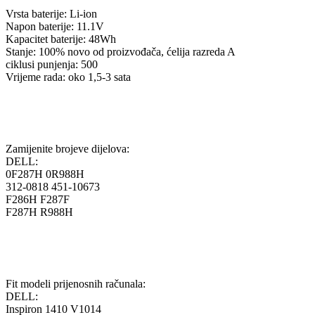
Vrsta baterije: Li-ion
Napon baterije: 11.1V
Kapacitet baterije: 48Wh
Stanje: 100% novo od proizvođača, ćelija razreda A
ciklusi punjenja: 500
Vrijeme rada: oko 1,5-3 sata
Zamijenite brojeve dijelova:
DELL:
0F287H 0R988H
312-0818 451-10673
F286H F287F
F287H R988H
Fit modeli prijenosnih računala:
DELL:
Inspiron 1410 V1014