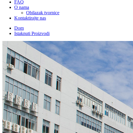
FAQ
O nama
Obilazak tvornice
Kontaktirajte nas
Dom
Istaknuti Proizvodi