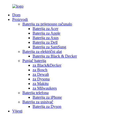
Dom
Proizvodi
Baterija za prijenosno računalo
Baterija za Acer
Baterija za Apple
Baterija za Asus
Baterija za Dell
Baterija za SamSung
Baterija za električni alat
Baterija za Black & Decker
Punjač baterija
za Black&Decker
za Bosch
za Dewalt
za Dysona
za Makitu
za Milwaukees
Baterija telefona
Baterija za iPhone
Baterija za usisivač
Baterija za Dyson
Vijesti